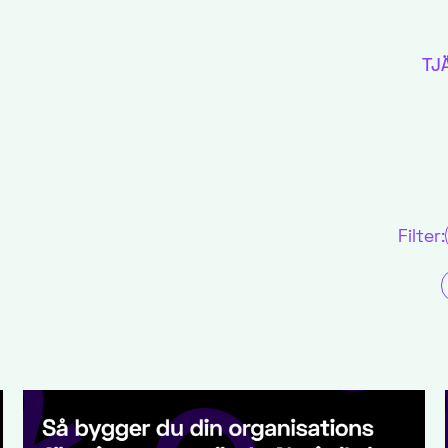
TJ
Filter: