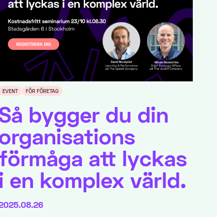
EVENT
FÖR FÖRETAG
Så bygger du din
organisations
förmåga att lyckas
i en komplex värld.
2025.08.26