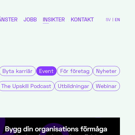
ÄNSTER
JOBB
INSIKTER
KONTAKT
SV
EN
Byta karriär
Event
För företag
Nyheter
The Upskill Podcast
Utbildningar
Webinar