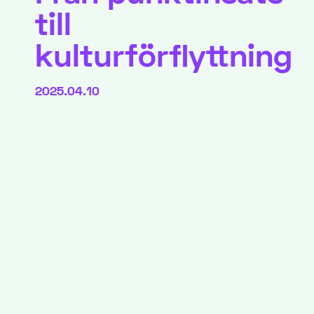
till
kulturförflyttning
2025.04.10