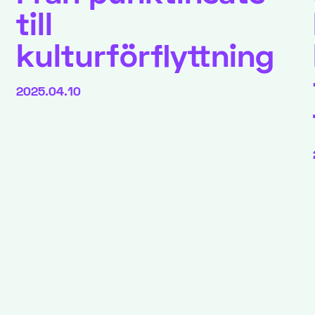
till
kulturförflyttning
2025.04.10