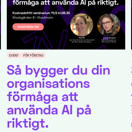
EVENT
FÖR FÖRETAG
Så bygger du din
organisations
förmåga att
använda AI på
riktigt.