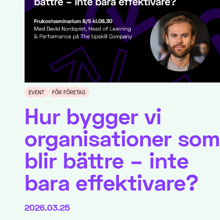
EVENT
FÖR FÖRETAG
Hur bygger vi
organisationer som
blir bättre – inte
bara effektivare?
2026.03.25