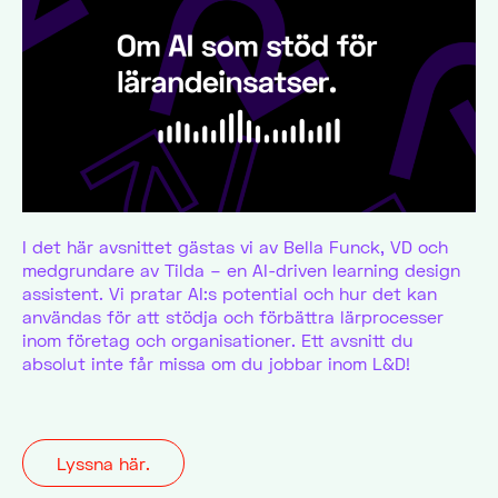
I det här avsnittet gästas vi av Bella Funck, VD och
medgrundare av Tilda – en AI-driven learning design
assistent. Vi pratar AI:s potential och hur det kan
användas för att stödja och förbättra lärprocesser
inom företag och organisationer. Ett avsnitt du
absolut inte får missa om du jobbar inom L&D!
Lyssna här.