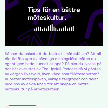
Känner du också att du fastnat i mötesfällan? Att all
din tid äts upp av oändliga meningslösa möten du
egentligen hade kunnat skippa? Då ska du lyssna på
det här avsnittet av The Upskill Podcast då vi gästas
av Jörgen Dyssvold, även känd som “Mötesdoktorn”.
Vi pratar mötesspöken, vanliga fallgropar och delar
med oss av enkla knep för att skapa en bättre
möteskultur på arbetsplatsen.